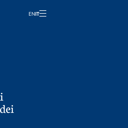
EN
IT
i
 dei