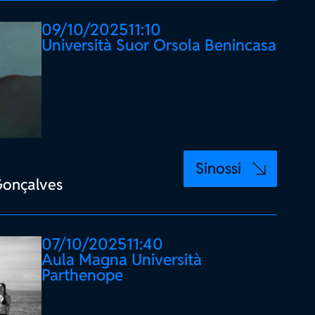
09/10/2025
11:10
Università Suor Orsola Benincasa
Sinossi
Gonçalves
07/10/2025
11:40
Aula Magna Università
Parthenope