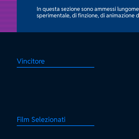
In questa sezione sono ammessi lungomet
sperimentale, di finzione, di animazione 
Vincitore
Film Selezionati