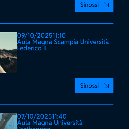
Sinossi
09/10/2025
11:10
Aula Magna Scampia Università
Federico II
Sinossi
07/10/2025
11:40
Aula Magna Università