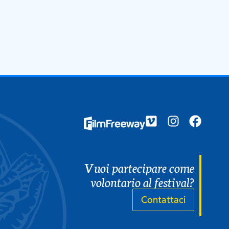
A
Pr
Vuoi partecipare come
volontario al festival?
Contattaci