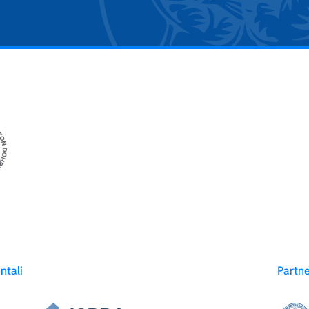
ntali
Partn