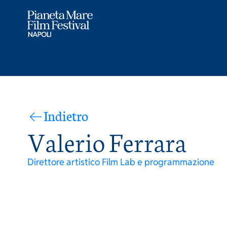
Indietro
Valerio Ferrara
Direttore artistico Film Lab e programmazione