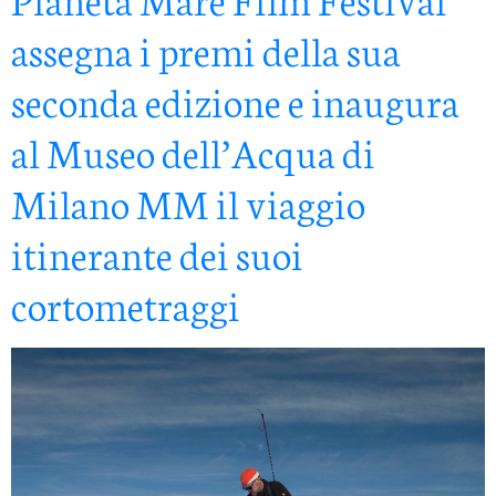
assegna i premi della sua
seconda edizione e inaugura
al Museo dell’Acqua di
Milano MM il viaggio
itinerante dei suoi
cortometraggi