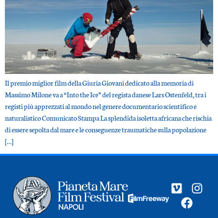
Il premio miglior film della Giuria Giovani dedicato alla memoria di
Massimo Milone va a “Into the Ice” del regista danese Lars Ostenfeld, tra i
registi più apprezzati al mondo nel genere documentario scientifico e
naturalistico Comunicato Stampa La splendida isoletta africana che rischia
di essere sepolta dal mare e le conseguenze traumatiche sulla popolazione
[…]