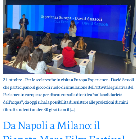
31 ottobre – Per le scolaresche in visita a Europa Experience – David Sassoli
che partecipano al gioco di ruolo di simulazione dell’attività legislativa del
Parlamento europeo e per discutere sulla direttiva “sulla solidarietà
dell’acqua”, da oggi si ha la possibilità di assistere alle proiezioni di mini
film di studenti under 30 girati con il […]
Da Napoli a Milano: il
Pianeta Mare Film Festival