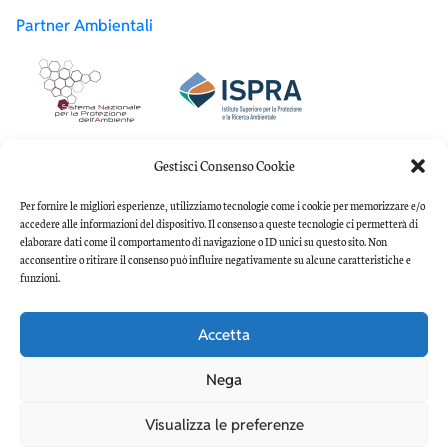
Partner Ambientali
Partner Accademici
Gestisci Consenso Cookie
Per fornire le migliori esperienze, utilizziamo tecnologie come i cookie per memorizzare e/o
accedere alle informazioni del dispositivo. Il consenso a queste tecnologie ci permetterà di
elaborare dati come il comportamento di navigazione o ID unici su questo sito. Non
acconsentire o ritirare il consenso può influire negativamente su alcune caratteristiche e
funzioni.
Accetta
Copyright 2022 Associazione Culturale Pianeta Mare
Darwin-Dohrn | C.F.95310690631
Nega
Visualizza le preferenze
Torna su, respira