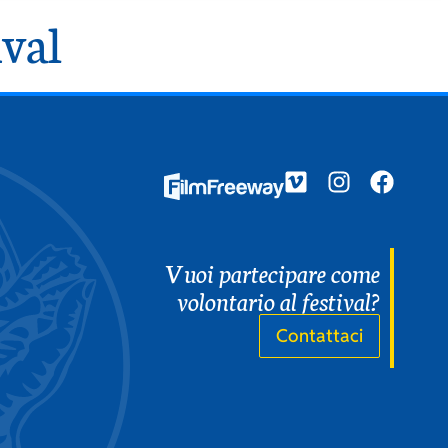
ival
EN
IT
Vuoi partecipare come
volontario al festival?
Contattaci