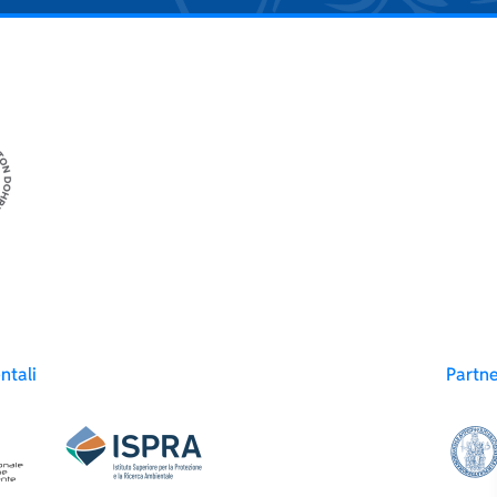
ntali
Partn