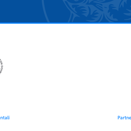
ntali
Partn