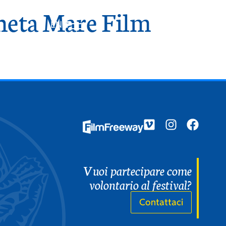
neta Mare Film
EN
IT
Vuoi partecipare come
volontario al festival?
Contattaci