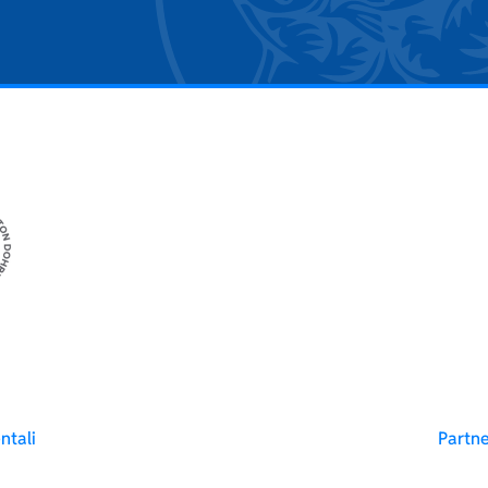
ntali
Partn