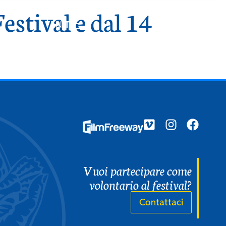
stival e dal 14
EN
IT
Vuoi partecipare come
volontario al festival?
Contattaci