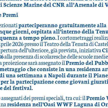
 di Scienze Marine del CNR all’Arsenale di 
e Premi
lezionati
parteciperanno gratuitamente alla
inque giorni,
ospitata all’interno della Ten
equenza a tempo pieno.
I cortometraggi realiz
 aprile 2026 presso il Teatro della Tenuta di Cast
pertura dell’ulteriore, già prevista, iniziativa
Ci
26
alla presenza di scolaresche delle scuole medie
a proiezione sarà assegnato il
Premio del Pubbl
metraggio che consiste in una residenza art
 di una settimana a Napoli durante il Pian
 per la partecipazione come giovani giurat
 del festival.
assegnati dei premi speciali, tra cui: il
Premio
una
residenza nell’Oasi WWF Laguna di Or