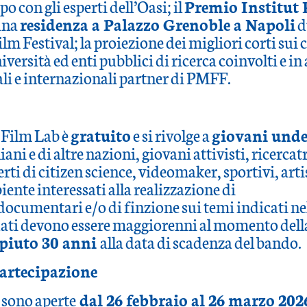
po con gli esperti dell’Oasi; il
Premio Institut 
una
residenza a Palazzo Grenoble a Napoli
d
m Festival; la proiezione dei migliori corti sui c
iversità ed enti pubblici di ricerca coinvolti e in 
ali e internazionali partner di PMFF.
 Film Lab è
gratuito
e si rivolge a
giovani unde
ani e di altre nazioni, giovani attivisti, ricercatr
erti di citizen science, videomaker, sportivi, arti
ente interessati alla realizzazione di
ocumentari e/o di finzione sui temi indicati ne
dati devono essere maggiorenni al momento dell
piuto 30 anni
alla data di scadenza del bando.
artecipazione
 sono aperte
dal 26 febbraio al 26 marzo 202