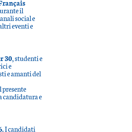
Français
urante il
anali social e
altri eventi e
r 30
, studenti e
ici e
sti e amanti del
l presente
a candidatura e
6.
I candidati