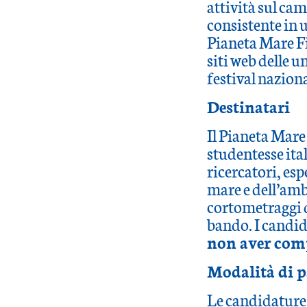
attività sul cam
consistente in 
Pianeta Mare Fil
siti web delle un
festival nazion
Destinatari
Il Pianeta Mare
studentesse itali
ricercatori, esp
mare e dell’ambi
cortometraggi d
bando. I candi
non aver com
Modalità di p
Le candidature