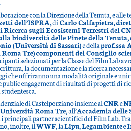
.
laborazione con la Direzione della Tenuta, e alle 
etti dell’ISPRA,
di
Carlo Calfapietra,
dire
di Ricerca sugli Ecosistemi Terrestri del C
lla biodiversità delle Pinete della Tenuta,
io (Università di Sassari)
e della
prof.ssa 
i Roma Tre)
componenti del Consiglio scien
tecipanti selezionati per la Classe del Film Lab 
 scrittura, la documentazione e la ricerca necessa
gi che offriranno una modalità originale e unic
 public engagement di risultati di progetti di ri
 studentesca.
denziale di Castelporziano insieme al
CNR
e
N
Università Roma Tre
, all’
Accademia delle 
 i principali partner scientifici del Film Lab. Tra
no, inoltre, il
WWF
, la
Lipu
,
Legambiente
e
I