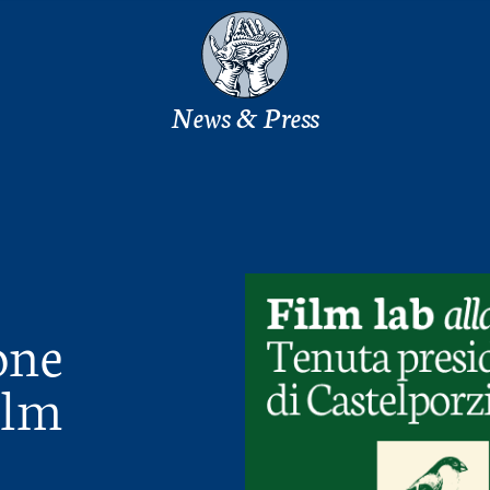
News & Press
one
ilm