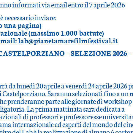
anno informati via email entro il 7 aprile 2026
è necessario inviare:
o una pagina)
ivazionale (massimo 1.000 battute)
 email: lab@pianetamarefilmfestival.it
: CASTELPORZIANO – SELEZIONE 2026 – 
errà da lunedì 20 aprile a venerdì 24 aprile 2026 
i Castelporziano. Saranno selezionati fino a un
m
he prenderanno parte alle giornate di workshop
ligatoria. La prima mattinata sarà dedicata a
azionali di professori e professoresse universitar
 fama internazionale ed esperti del mondo del cin
ttivo del Lab è la realizzazione di almeno 6 cort