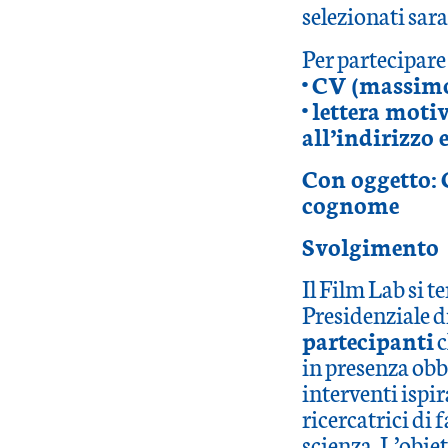
selezionati sar
Per partecipare 
• CV (massim
• lettera mot
all’indirizzo
Con oggetto
cognome
Svolgimento
Il Film Lab si t
Presidenziale d
partecipanti
c
in presenza obb
interventi ispir
ricercatrici di
scienza. L’obie