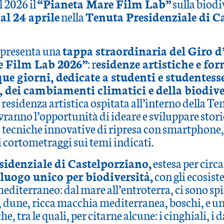
 2026 il
“Pianeta Mare Film Lab”
sulla biodiv
al 24 aprile
nella
Tenuta Presidenziale di C
ppresenta una
tappa straordinaria del Giro d’
e Film Lab 2026”
: r
esidenze artistiche e for
ue giorni, dedicate a studenti e studentess
, dei cambiamenti climatici e della biodive
 residenza artistica ospitata all’interno della Te
vranno l’opportunità di ideare e sviluppare stori
ecniche innovative di ripresa con smartphone, 
i cortometraggi sui temi indicati.
sidenziale di Castelporziano,
estesa per circ
luogo unico per biodiversità,
con gli ecosist
editerraneo: dal mare all’entroterra, ci sono sp
dune, ricca macchia mediterranea, boschi, e un
e, tra le quali, per citarne alcune: i cinghiali, i d