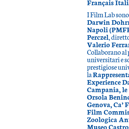
Français Ital
I Film Lab sono
Darwin Dohr
Napoli (PMF
Perczel
, dirett
Valerio Ferra
Collaborano al 
universitari e s
prestigiose univ
la
Rappresenta
Experience D
Campania, le 
Orsola Beninc
Genova, Ca’ F
Film Commis
Zoologica Ant
Museo Castro