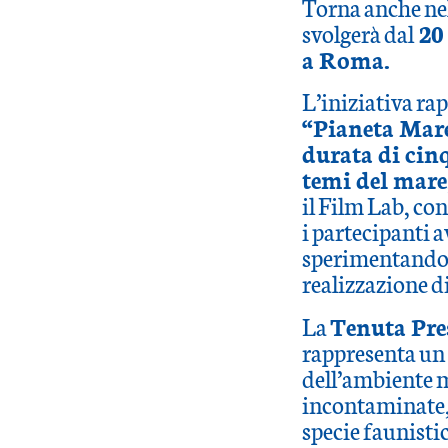
Torna anche nel
svolgerà dal
20 
a Roma.
L’iniziativa ra
“Pianeta Mar
durata di cinq
temi del mare
il Film Lab, con
i partecipanti a
sperimentando t
realizzazione d
La
Tenuta Pre
rappresenta un
dell’ambiente m
incontaminate, 
specie faunistich