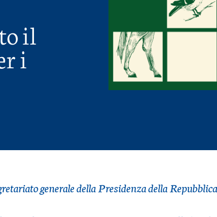
o il
r i
egretariato generale della Presidenza della Repubblica 