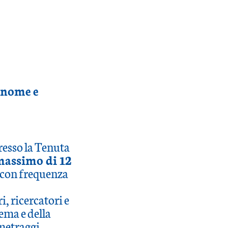
nome e
presso la Tenuta
assimo di 12
 con frequenza
i, ricercatori e
ema e della
ometraggi