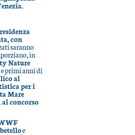
Venezia.
 residenza
uta, con
zati saranno
elporziano, in
ty Nature
 e primi anni di
ico al
istica per i
eta Mare
i al concorso
 WWF
betello
e