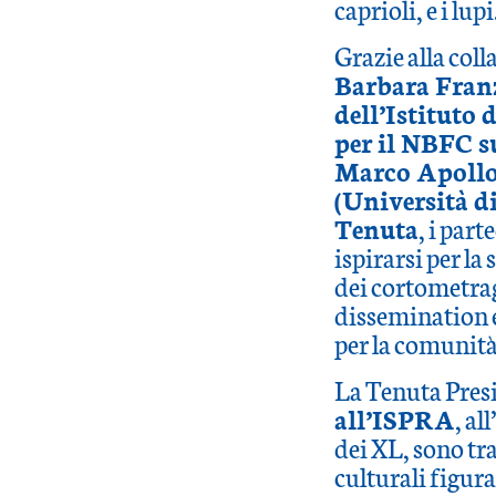
caprioli, e i lupi
Grazie alla col
Barbara Franz
dell’Istituto 
per il NBFC su
Marco Apollon
(Università d
Tenuta
, i par
ispirarsi per la
dei cortometrag
dissemination e
per la comunità
La Tenuta Presi
all’ISPRA
, all’
dei XL, sono tra
culturali figura