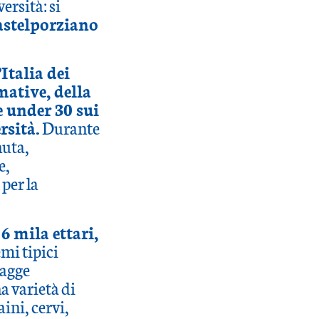
ersità: si
astelporziano
Italia dei
mative, della
e under 30 sui
rsità.
Durante
nuta,
e,
per la
a
6 mila ettari,
emi tipici
iagge
a varietà di
aini, cervi,