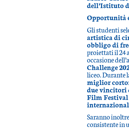
dell’Istituto
Opportunità 
Gli studenti se
artistica di c
obbligo di fr
proiettati il 24
occasione dell’a
Challenge 20
liceo. Durante l
miglior corto
due vincitori
Film Festival
internazionale
Saranno inoltre 
consistente in 