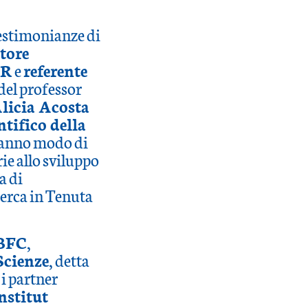
testimonianze di
ttore
NR
e
referente
del professor
Alicia Acosta
tifico della
avranno modo di
rie allo sviluppo
a di
cerca in Tenuta
BFC
,
Scienze
, detta
 i partner
nstitut