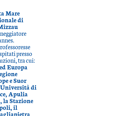
ta Mare
ionale di
Mizzau
ceneggiatore
Cannes.
professoresse
spitati presso
uzioni, tra cui:
 ed Europa
egione
ope e Suor
’Università di
ce, Apulia
la Stazione
li, il
agliapietra