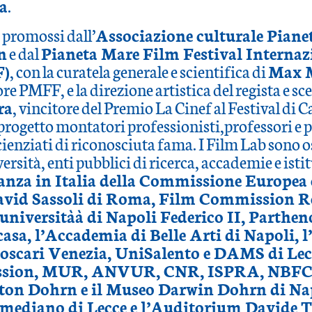
ia
.
 promossi dall’
Associazione culturale Piane
n
e dal
Pianeta Mare Film Festival Internaz
F)
, con la curatela generale e scientifica di
Max 
ore PMFF, e la direzione artistica del regista e s
ra
, vincitore del Premio La Cinef al Festival di 
progetto montatori professionisti,professori e 
cienziati di riconosciuta fama. I Film Lab sono o
ersità, enti pubblici di ricerca, accademie e istit
nza in Italia della Commissione Europea
avid Sassoli di Roma, Film Commission R
universitàà di Napoli Federico II, Parthen
asa, l’Accademia di Belle Arti di Napoli, l
oscari Venezia, UniSalento e DAMS di Lec
sion, MUR, ANVUR, CNR, ISPRA, NBFC, 
on Dohrn e il Museo Darwin Dohrn di Napo
mediano di Lecce e l’Auditorium Davide T