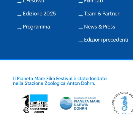
Il Festival
Film Lab
Edizione 2025
Team & Partner
Programma
News & Press
Edizioni precedenti
Il Pianeta Mare Film Festival è stato fondato
nella Stazione Zoologica Anton Dohrn.