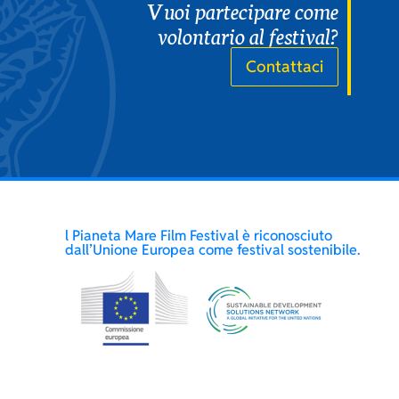
Vuoi partecipare come
volontario al festival?
Contattaci
l Pianeta Mare Film Festival è riconosciuto
dall’Unione Europea come festival sostenibile.