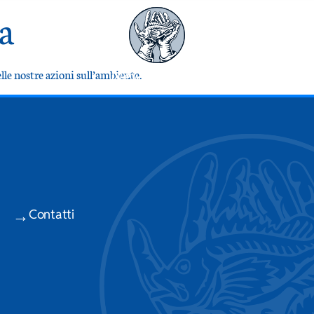
ja
News & Press
lle nostre azioni sull’ambiente.
Contatti