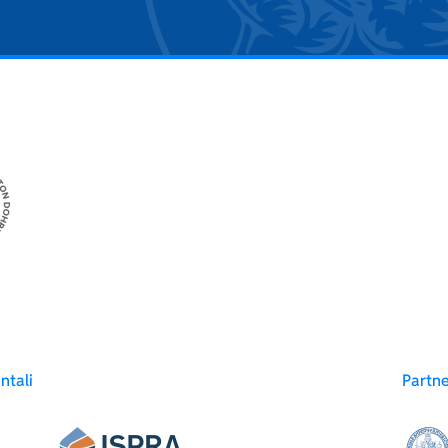
ntali
Partn