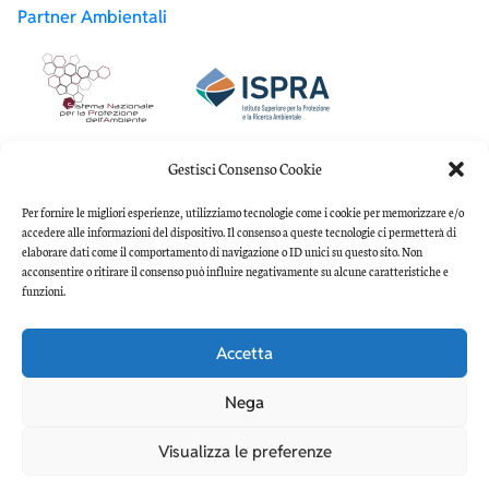
Partner Ambientali
Partner Accademici
Gestisci Consenso Cookie
Per fornire le migliori esperienze, utilizziamo tecnologie come i cookie per memorizzare e/o
accedere alle informazioni del dispositivo. Il consenso a queste tecnologie ci permetterà di
elaborare dati come il comportamento di navigazione o ID unici su questo sito. Non
acconsentire o ritirare il consenso può influire negativamente su alcune caratteristiche e
funzioni.
Accetta
Copyright 2022 Associazione Culturale Pianeta Mare
Darwin-Dohrn | C.F.95310690631
Nega
Visualizza le preferenze
Torna su, respira