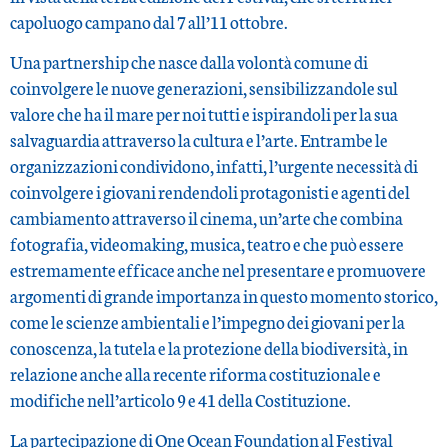
capoluogo campano dal 7 all’11 ottobre.
Una partnership che nasce dalla volontà comune di
coinvolgere le nuove generazioni, sensibilizzandole sul
valore che ha il mare per noi tutti e ispirandoli per la sua
salvaguardia attraverso la cultura e l’arte. Entrambe le
organizzazioni condividono, infatti, l’urgente necessità di
coinvolgere i giovani rendendoli protagonisti e agenti del
cambiamento attraverso il cinema, un’arte che combina
fotografia, videomaking, musica, teatro e che può essere
estremamente efficace anche nel presentare e promuovere
argomenti di grande importanza in questo momento storico,
come le scienze ambientali e l’impegno dei giovani per la
conoscenza, la tutela e la protezione della biodiversità, in
relazione anche alla recente riforma costituzionale e
modifiche nell’articolo 9 e 41 della Costituzione.
La partecipazione di One Ocean Foundation al Festival