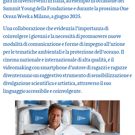
gara in diversi eventi in Italia, ad esempio in occasione del
Summit Young della Fondazione e durante la prossima One
Ocean Week a Milano, a giugno 2025.
Una collaborazione che evidenzia l’importanza di
coinvolgere i giovani e la necessità di promuovere nuove
modalità di comunicazione e forme di impegno all’azione
per le tematiche ambientali e la protezione dell’oceano. Il
cinema nazionale e internazionale di alta qualità, e il
videomaking con smartphone d’autore di ragazzi e ragazze
diventeranno un suggestivo strumento di sensibilizzazione e
divulgazione scientifica e artistica, attraverso il suo
linguaggio accessibile e coinvolgente.