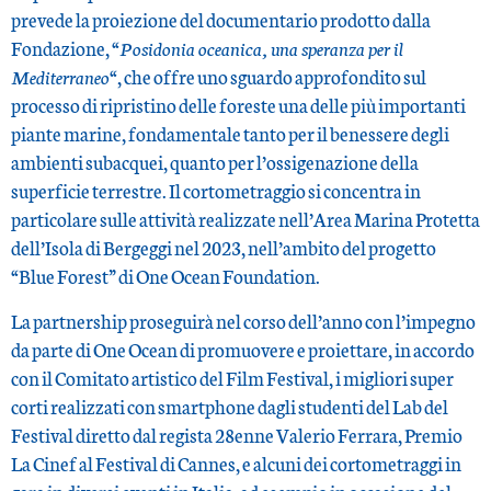
prevede la proiezione del documentario prodotto dalla
Fondazione, “
Posidonia oceanica, una speranza per il
Mediterraneo
“, che offre uno sguardo approfondito sul
processo di ripristino delle foreste una delle più importanti
piante marine, fondamentale tanto per il benessere degli
ambienti subacquei, quanto per l’ossigenazione della
superficie terrestre. Il cortometraggio si concentra in
particolare sulle attività realizzate nell’Area Marina Protetta
dell’Isola di Bergeggi nel 2023, nell’ambito del progetto
“Blue Forest” di One Ocean Foundation.
La partnership proseguirà nel corso dell’anno con l’impegno
da parte di One Ocean di promuovere e proiettare, in accordo
con il Comitato artistico del Film Festival, i migliori super
corti realizzati con smartphone dagli studenti del Lab del
Festival diretto dal regista 28enne Valerio Ferrara, Premio
La Cinef al Festival di Cannes, e alcuni dei cortometraggi in